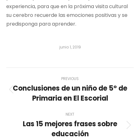
experiencia, para que en la próxima visita cultural
su cerebro recuerde las emociones positivas y se
predisponga para aprender.
junio 1, 2019
Post
PREVIOUS
Conclusiones de un niño de 5º de
navigation
Previous
Primaria en El Escorial
post:
NEXT
Las 15 mejores frases sobre
Next
educación
post: