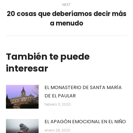
NEXT
20 cosas que deberíamos decir más
Next
a menudo
post:
También te puede
interesar
EL MONASTERIO DE SANTA MARÍA
DE EL PAULAR
febrero 11, 2020
EL APAGÓN EMOCIONAL EN EL NIÑO
enero 28, 2020