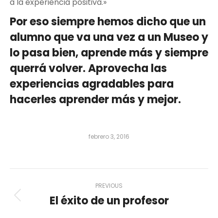
a la experiencia positiva.»
Por eso siempre hemos dicho que un
alumno que va una vez a un Museo y
lo pasa bien, aprende más y siempre
querrá volver. Aprovecha las
experiencias agradables para
hacerles aprender más y mejor.
febrero 3, 2016
Post
PREVIOUS
El éxito de un profesor
navigation
Previous
post: